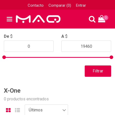
Contacto
Comparar (0)
Entrar
0
De
$
A
$
Filtrar
X-One
0 productos encontrados