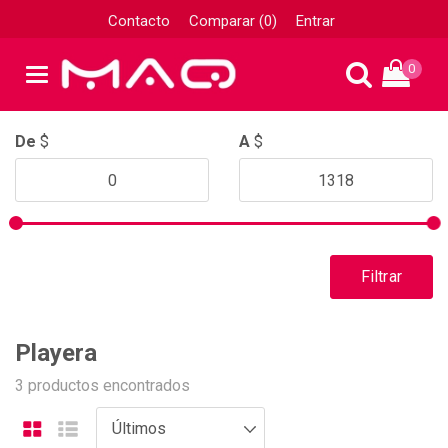
Contacto
Comparar (0)
Entrar
0
De
$
A
$
Filtrar
Playera
3 productos encontrados