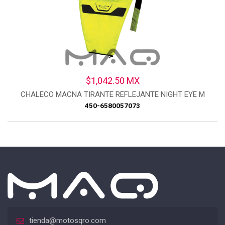
$1,042.50 MX
CHALECO MACNA TIRANTE REFLEJANTE NIGHT EYE M
450-6580057073
tienda@motosqro.com