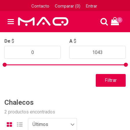
Contacto
Comparar (0)
Entrar
0
De
$
A
$
Filtrar
Chalecos
2 productos encontrados