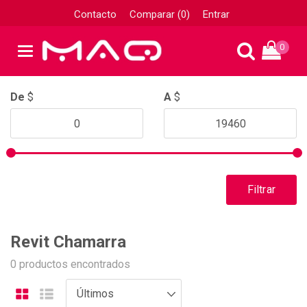
Contacto
Comparar (0)
Entrar
0
De
$
A
$
Filtrar
Revit Chamarra
0 productos encontrados