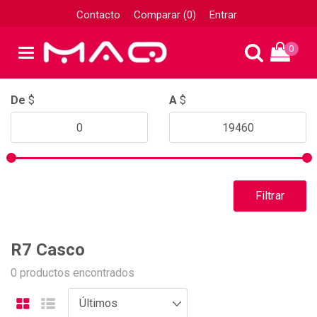
Contacto
Comparar (0)
Entrar
0
De
$
A
$
Filtrar
R7 Casco
0 productos encontrados